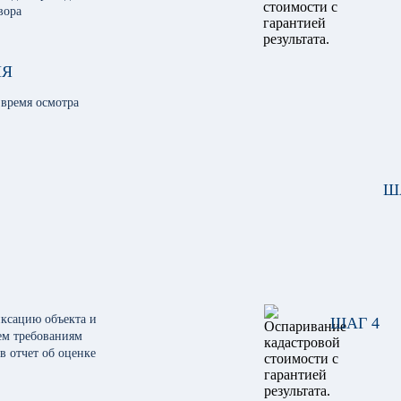
вора
ИЯ
 время осмотра
Ш
ксацию объекта и
ШАГ 4
ем требованиям
ов отчет об оценке